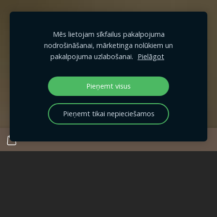
Mēs lietojam sīkfailus pakalpojuma
nodrošināšanai, mārketinga nolūkiem un
pakalpojuma uzlabošanai.
Pielāgot
Pieņemt visus
Pieņemt tikai nepieciešamos
Lēnām un prātīgi. Ar muižu kopā esam
kopš 2016.gada vasaras. Ar gana
straujiem soļiem, tomēr mazpamazām
turpinām muižas un mākslinieciski -
vēsturiski vērtīgo elementu