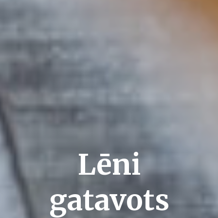
Lēni
gatavots