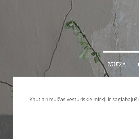
MUIŽA
Kaut arī muižas vēsturiskie mirkļi ir saglabājuš