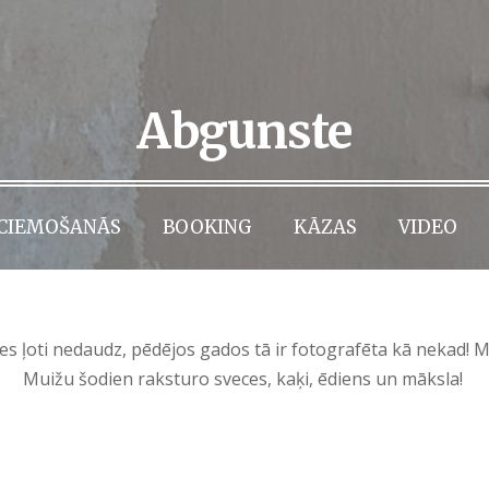
Abgunste
CIEMOŠANĀS
BOOKING
KĀZAS
VIDEO
ies ļoti nedaudz, pēdējos gados tā ir fotografēta kā nekad! M
Muižu šodien raksturo sveces, kaķi, ēdiens un māksla!